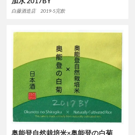
加水 2017BY
白藤酒造店 2019-5完飲
奥能登自然栽培米×奥能登の白菊