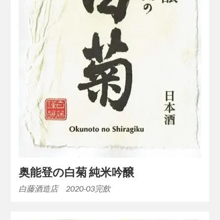
奥能登の白菊 純米吟醸
白藤酒造店 2020-03完飲