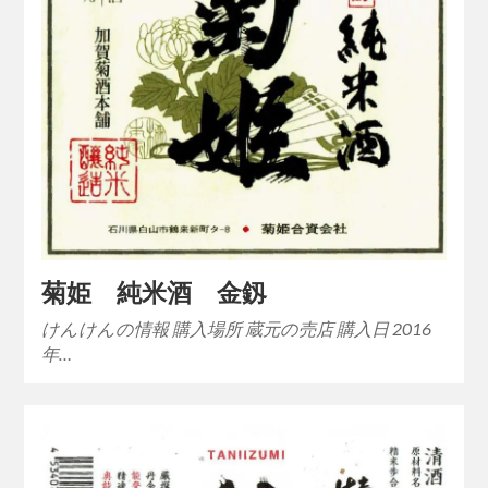
菊姫 純米酒 金釼
けんけんの情報 購入場所 蔵元の売店 購入日 2016
年…