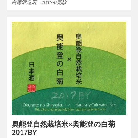
白藤酒造店 2019-8完飲
奥能登自然栽培米×奥能登の白菊
2017BY