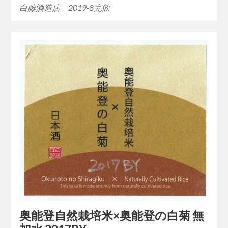
白藤酒造店 2019-8完飲
奥能登自然栽培米×奥能登の白菊 無