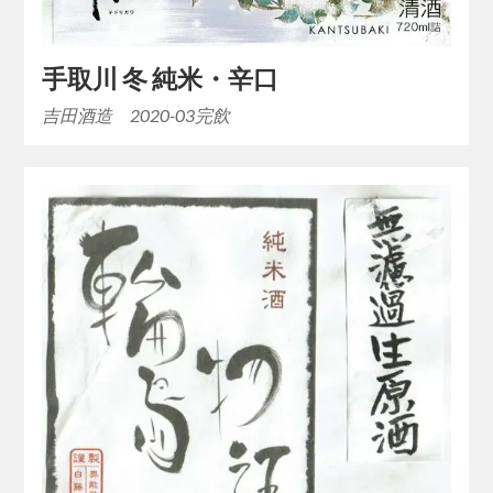
手取川 冬 純米・辛口
吉田酒造 2020-03完飲