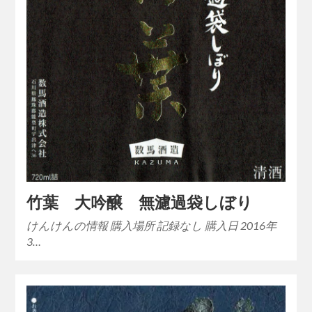
竹葉 大吟醸 無濾過袋しぼり
けんけんの情報 購入場所 記録なし 購入日 2016年
3…