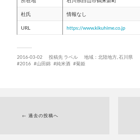
所在地
石川県白山市鶴来新町
杜氏
情報なし
URL
https://www.kikuhime.co.jp
2016-03-02
投稿先
ラベル
地域：
北陸地方
,
石川県
2016
山田錦
純米酒
菊姫
← 過去の投稿へ