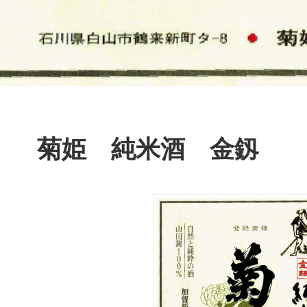
菊姫 純米酒 金釼