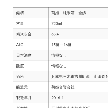
銘柄
菊姫 純米酒 金釼
容量
720ml
精米歩合
65%
ALC
15度～16度
日本酒度
情報なし
酸度
情報なし
酒米
兵庫県三木市吉川町産 山田錦1
醸造元
菊姫合資会社
製造年月
2016-1