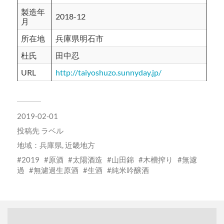
製造年
2018-12
月
所在地
兵庫県明石市
杜氏
田中忍
URL
http://taiyoshuzo.sunnyday.jp/
2019-02-01
投稿先
ラベル
地域：
兵庫県
,
近畿地方
2019
原酒
太陽酒造
山田錦
木槽搾り
無濾
過
無濾過生原酒
生酒
純米吟醸酒