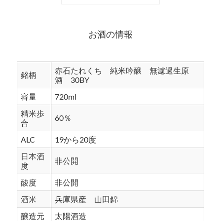
お酒の情報
赤石たれくち 純米吟醸 無濾過生原
銘柄
酒 30BY
容量
720ml
精米歩
60％
合
ALC
19から20度
日本酒
非公開
度
酸度
非公開
酒米
兵庫県産 山田錦
醸造元
太陽酒造