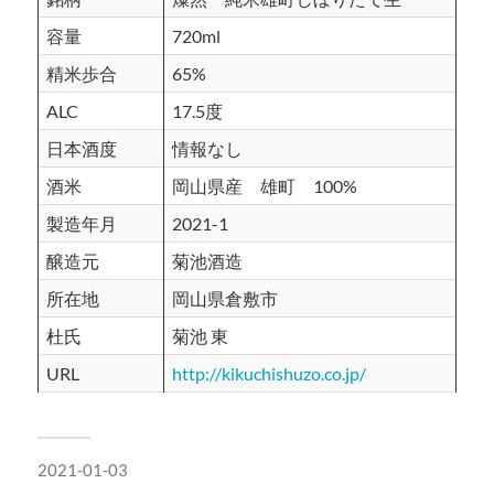
容量
720ml
精米歩合
65%
ALC
17.5度
日本酒度
情報なし
酒米
岡山県産 雄町 100%
製造年月
2021-1
醸造元
菊池酒造
所在地
岡山県倉敷市
杜氏
菊池 東
URL
http://kikuchishuzo.co.jp/
2021-01-03