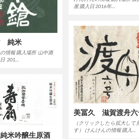
屋 購入日 2016年…
槍 純米
の情報 購入場所 山中酒
日 201…
美冨久 滋賀渡舟六
（クリックしたら拡大して
す） けんけんの情報 購入…
 純米吟醸生原酒