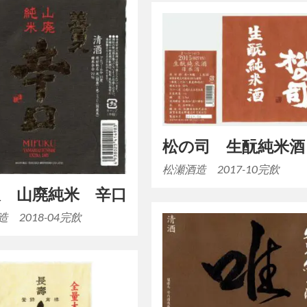
松の司 生酛純米酒
松瀬酒造 2017-10完飲
久 山廃純米 辛口
 2018-04完飲