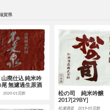
滋賀県
 山廃仕込 純米吟
の尾 無濾過生原酒
松の司 純米吟醸
2020-01完飲
2017[29BY]
松瀬酒造 2019-05完飲