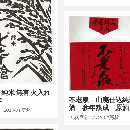
 純米 無有 火入れ
不老泉 山廃仕込純
年
酒 参年熟成 原酒
2019-01完飲
上原酒造 2019-01完飲