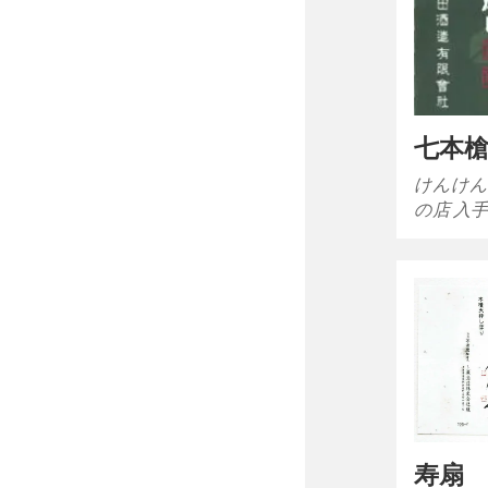
七本
けんけん
の店 入手
寿扇