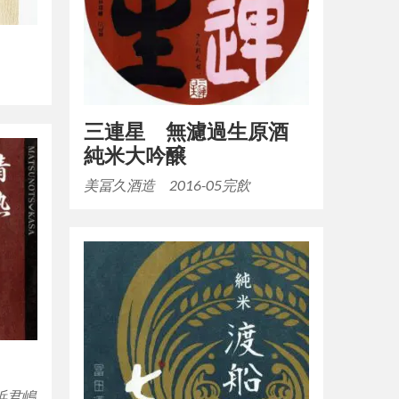
三連星 無濾過生原酒
純米大吟醸
美冨久酒造 2016-05完飲
浜君嶋