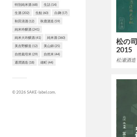
特別純米酒
(68)
生詰
(14)
生酒
(202)
生酛
(60)
白麹
(17)
秋田清酒
(12)
秋鹿酒造
(59)
純米吟醸酒
(241)
純米大吟醸酒
(41)
純米酒
(360)
松の
美吉野醸造
(12)
美山錦
(25)
2015
自然栽培米
(29)
自然米
(44)
松瀬酒造 
通潤酒造
(18)
雄町
(44)
© 2026
SAKE-label.com
.