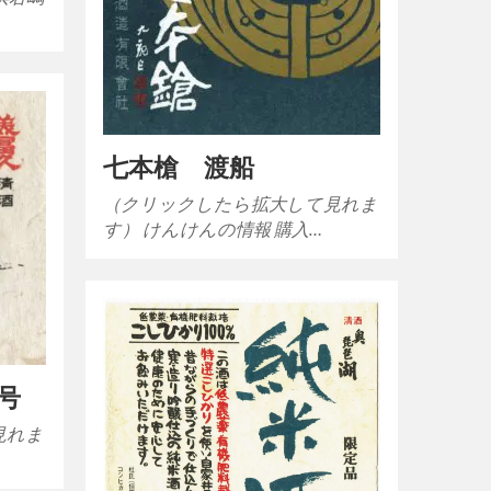
七本槍 渡船
（クリックしたら拡大して見れま
す） けんけんの情報 購入…
号
見れま