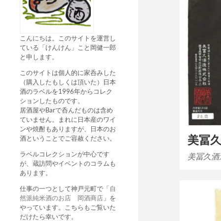
こんにちは。このサイトを運営し
ている「けんけん」こと岡健一郎
と申します。
このサイトは個人的に家呑みした
（購入したもしくは頂いた）日本
酒のラベルを1996年からコレク
ションしたものです。
居酒屋やBarで呑んだものは含め
ていません。まれに日本産のワイ
ンや焼酎もありますが、日本のお
美冨
酒ということでご容赦ください。
ラベルコレクションが中心です
美冨久酒造
が、蔵訪問やイベントのコラムも
あります。
仕事の一つとして神戸元町で「
自
然派純米酒のお店 岡酒商店
」を
やっています。こちらもご覧いた
だけたら幸いです。