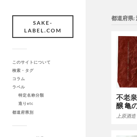
都道府県:
SAKE-
LABEL.COM
このサイトについて
検索・タグ
コラム
ラベル
特定名称分類
不老泉
造りetc
醸 亀
都道府県別
上原酒造 