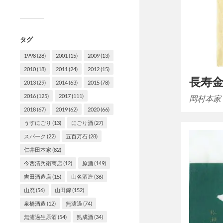
タグ
1998
(28)
2001
(15)
2009
(13)
2010
(18)
2011
(24)
2012
(15)
長寿
2013
(29)
2014
(63)
2015
(78)
2016
(125)
2017
(111)
岡村本家 
2018
(67)
2019
(62)
2020
(66)
うすにごり
(13)
にごり酒
(27)
スパーク
(22)
五百万石
(28)
仁井田本家
(82)
今西清兵衛商店
(12)
原酒
(149)
吉田酒造店
(15)
山名酒造
(36)
山廃
(56)
山田錦
(152)
泉橋酒造
(12)
無濾過
(74)
無濾過生原酒
(54)
熟成酒
(34)