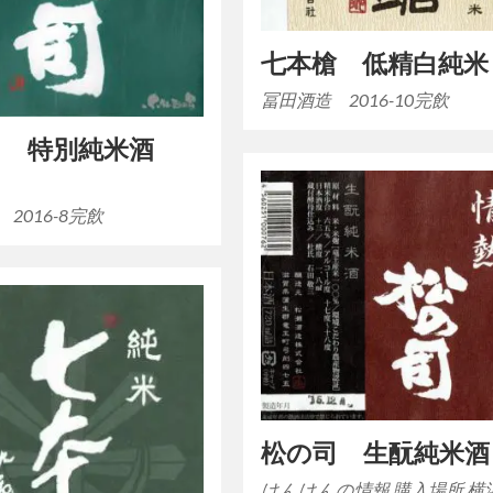
七本槍 低精白純米
冨田酒造 2016-10完飲
司 特別純米酒
2016-8完飲
松の司 生酛純米酒
けんけんの情報 購入場所 横