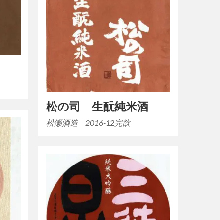
松の司 生酛純米酒
松瀬酒造 2016-12完飲