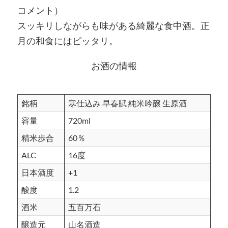
コメント）
スッキリしながらも味がある綺麗な食中酒。正
月の和食にはピッタリ。
お酒の情報
銘柄
寒仕込み 早春賦 純米吟醸 生原酒
容量
720ml
精米歩合
60％
ALC
16度
日本酒度
+1
酸度
1.2
酒米
五百万石
醸造元
山名酒造