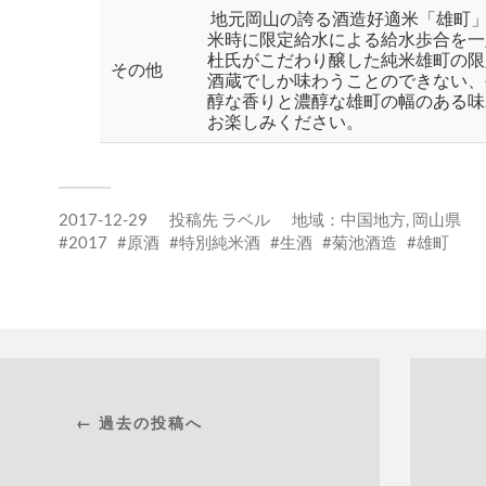
地元岡山の誇る酒造好適米「雄町」
米時に限定給水による給水歩合を一
杜氏がこだわり醸した純米雄町の限
その他
酒蔵でしか味わうことのできない、
醇な香りと濃醇な雄町の幅のある味
お楽しみください。
2017-12-29
投稿先
ラベル
地域：
中国地方
,
岡山県
2017
原酒
特別純米酒
生酒
菊池酒造
雄町
← 過去の投稿へ