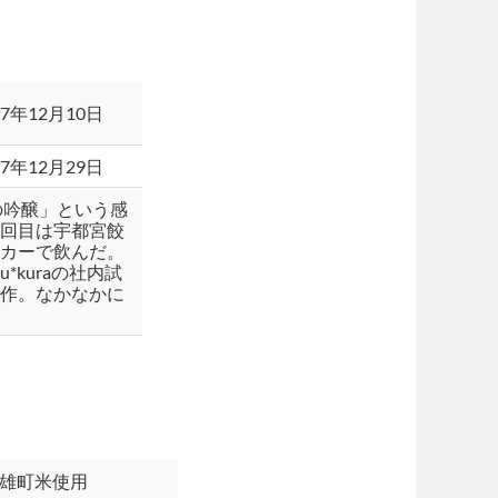
17年12月10日
17年12月29日
の吟醸」という感
１回目は宇都宮餃
ッカーで飲んだ。
*kuraの社内試
試作。なかなかに
雄町米使用