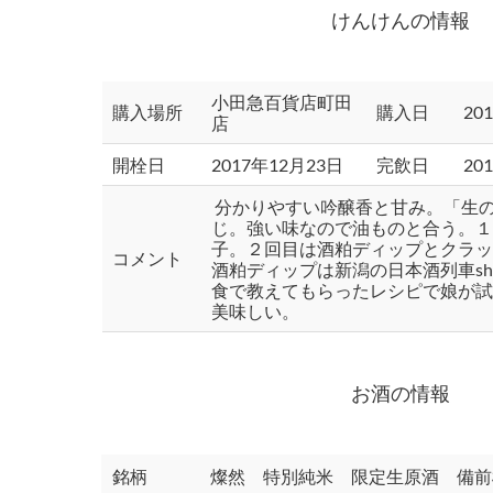
けんけんの情報
小田急百貨店町田
購入場所
購入日
20
店
開栓日
2017年12月23日
完飲日
20
分かりやすい吟醸香と甘み。「生
じ。強い味なので油ものと合う。
子。２回目は酒粕ディップとクラ
コメント
酒粕ディップは新潟の日本酒列車shu
食で教えてもらったレシピで娘が
美味しい。
お酒の情報
銘柄
燦然 特別純米 限定生原酒 備前