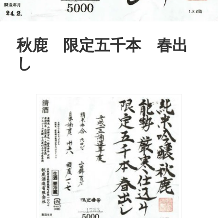
秋鹿 限定五千本 春出
し