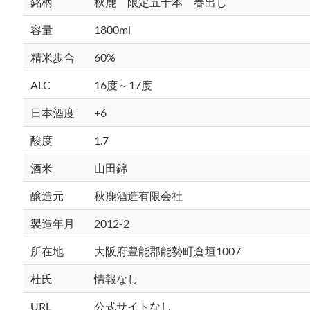
銘柄
秋鹿 限定五千本 春出し
容量
1800ml
精米歩合
60%
ALC
16度～17度
日本酒度
+6
酸度
1.7
酒米
山田錦
醸造元
秋鹿酒造有限会社
製造年月
2012-2
所在地
大阪府豊能郡能勢町倉垣1007
杜氏
情報なし
URL
公式サイトなし