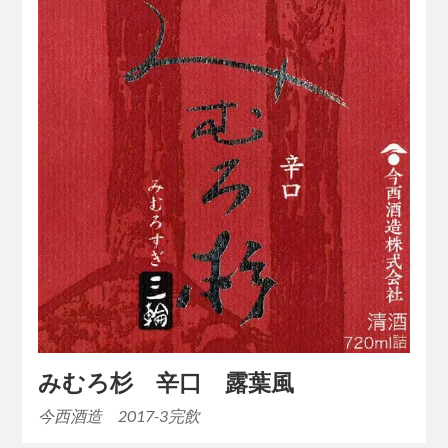
みむろ杉 辛口 露葉風
今西酒造 2017-3完飲