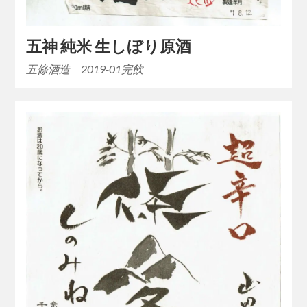
五神 純米 生しぼり原酒
五條酒造 2019-01完飲