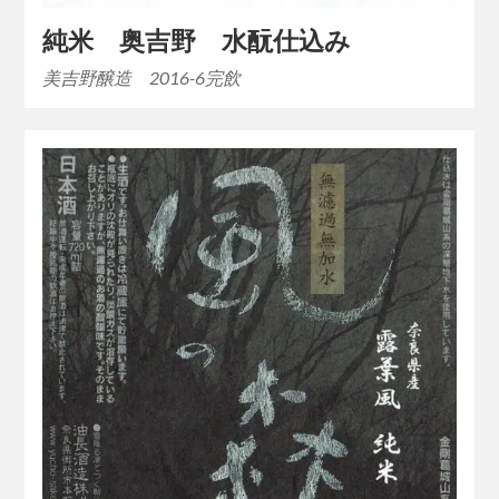
純米 奥吉野 水酛仕込み
美吉野醸造 2016-6完飲