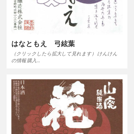
はなともえ 弓絃葉
（クリックしたら拡大して見れます） けんけん
の情報 購入…