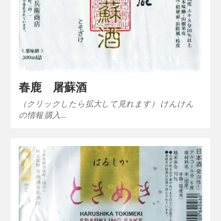
春鹿 屠蘇酒
（クリックしたら拡大して見れます） けんけん
の情報 購入…