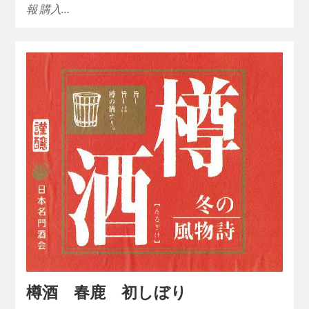
報 購入…
樽酒 春鹿 初しぼり