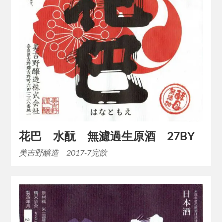
花巴 水酛 無濾過生原酒 27BY
美吉野醸造 2017-7完飲