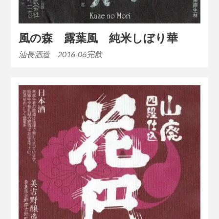
風の森 露葉風 純米しぼり華
油長酒造 2016-06完飲