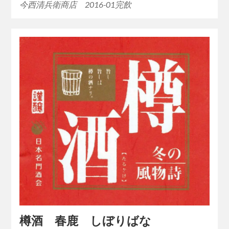
今西清兵衛商店 2016-01完飲
樽酒 春鹿 しぼりばな