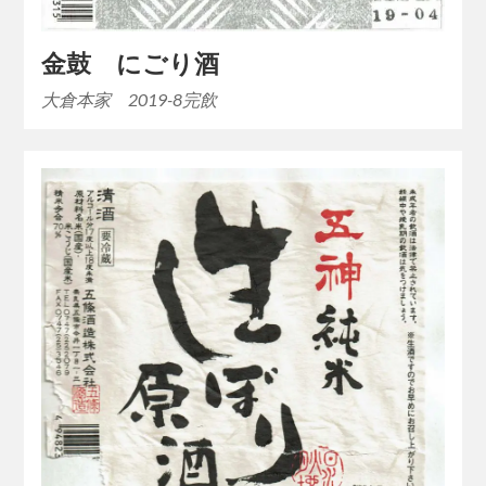
金鼓 にごり酒
大倉本家 2019-8完飲