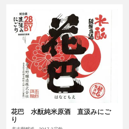
花巴 水酛純米原酒 直汲みにご
り
美吉野醸造 2017-2完飲